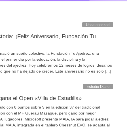
Uncategorized
oria: ¡Feliz Aniversario, Fundación Tu
ació un sueño colectivo: la Fundación Tu Ajedrez, una
el primer día por la educación, la disciplina y la
avés del ajedrez. Hoy celebramos 12 meses de logros, desafíos
 que no ha dejado de crecer. Este aniversario no es solo […]
Estudio Diario
ana el Open «Villa de Estadilla»
tulo con 8 puntos sobre 9 en la edición 37 del tradicional
ción con el MF Guerau Masague, pero ganó por mejor
6 jugadores. Microsoft presenta MAIA, IA para jugar ajedrez
icial MAIA, integrada en el tablero Chessnut EVO, se adapta al