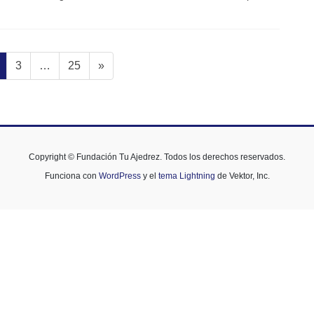
a
ágina
Página
Página
3
…
25
»
Copyright © Fundación Tu Ajedrez. Todos los derechos reservados.
Funciona con
WordPress
y el
tema Lightning
de Vektor, Inc.