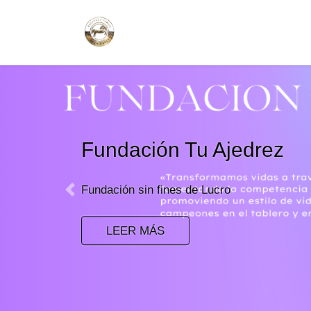
Saltar
Saltar
al
a
contenido
la
navegación
Fundación Tu Ajedrez
Fundación sin fines de Lucro
Previous
LEER MÁS