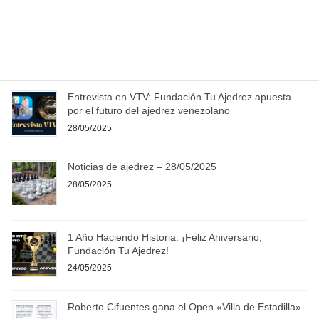
Posts
Página
Página
Página
«
1
…
5
6
pagination
Entradas recientes
Entrevista en VTV: Fundación Tu Ajedrez apuesta
por el futuro del ajedrez venezolano
28/05/2025
Noticias de ajedrez – 28/05/2025
28/05/2025
1 Año Haciendo Historia: ¡Feliz Aniversario,
Fundación Tu Ajedrez!
24/05/2025
Roberto Cifuentes gana el Open «Villa de Estadilla»