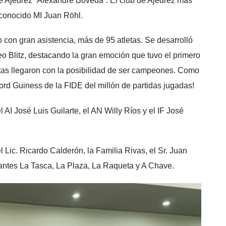
 Ajedrez “Alexandre Bóveda”. El club de Ajedrez más
econocido MI Juan Röhl.
o con gran asistencia, más de 95 atletas. Se desarrolló
eo Blitz, destacando la gran emoción que tuvo el primero
stas llegaron con la posibilidad de ser campeones. Como
cord Guiness de la FIDE del millón de partidas jugadas!
 AI José Luis Guilarte, el AN Willy Ríos y el IF José
l Lic. Ricardo Calderón, la Familia Rivas, el Sr. Juan
urantes La Tasca, La Plaza, La Raqueta y A Chave.